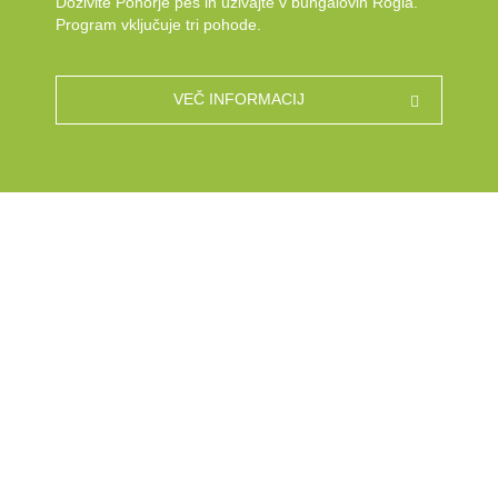
Doživite Pohorje peš in uživajte v bungalovih Rogla.
Program vključuje tri pohode.
VEČ INFORMACIJ