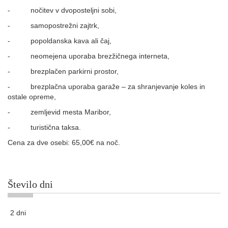
-
nočitev v dvoposteljni sobi,
-
samopostrežni zajtrk,
-
popoldanska kava ali čaj,
-
neomejena uporaba brezžičnega interneta,
-
brezplačen parkirni prostor,
-
brezplačna uporaba garaže – za shranjevanje koles in
ostale opreme,
-
zemljevid mesta Maribor,
-
turistična taksa.
Cena za dve osebi: 65,00€ na noč.
Število dni
2 dni