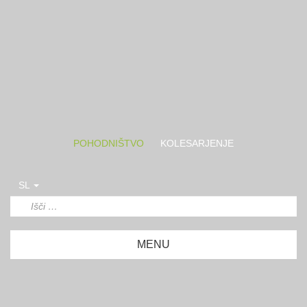
POHODNIŠTVO
KOLESARJENJE
SL
MENU